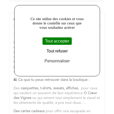
Ce site utilise des cookies et vous
O Coeur des Vignes :
donne le contrôle sur ceux que
vous souhaitez activer
✨
Bienvenue dans la boutique O cœur des vignes
Tout accepter
Ici, tu trouves bien plus que des produits : tu
découvres un univers entier, authentique et un peu
Tout refuser
décalé, à l’image notre lieu et des balades atypiques
que nous proposons dans les vignes en Touraine.
Personnaliser
Que ce soit pour le plaisir ou pour offrir, tout est
pensé pour prolonger l’expérience nature, liberté et
découverte.
🛍️
Ce que tu peux retrouver dans la boutique :
Des
casquettes, t-shirts, sweats, affiches
, pour ceux
qui veulent un souvenir de leur expérience
O Cœur
des Vignes
ou qui aiment tout simplement le visuel et
les vêtements de qualité, à prix tout doux….
Des cartes cadeaux
pour offrir une escapade en