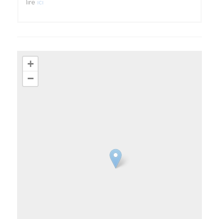
lire
ici
+
−