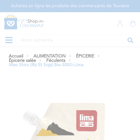
Panneau de gestion des cookies
Achetez en ligne les produits des commerçants de Touraine
Accueil
ALIMENTATION
ÉPICERIE
Épicerie salée
Féculents
Miso Shiro (Riz Et Soja) Bio-300G-Lima