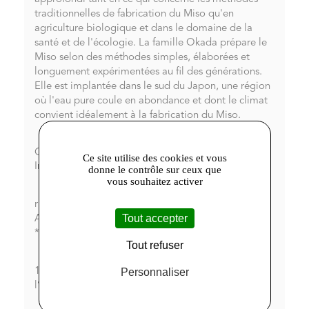
traditionnelles de fabrication du Miso qu'en
agriculture biologique et dans le domaine de la
santé et de l'écologie. La famille Okada prépare le
Miso selon des méthodes simples, élaborées et
longuement expérimentées au fil des générations.
Elle est implantée dans le sud du Japon, une région
où l'eau pure coule en abondance et dont le climat
convient idéalement à la fabrication du Miso.
Composition du Miso shiro de Lima.
Ce site utilise des cookies et vous
Ingrédients
donne le contrôle sur ceux que
vous souhaitez activer
riz* 45%, fèves de SOJA* 25%, eau, sel marin 6%,
Tout accepter
A.Oryzae.
*issu de l'agriculture biologique
Tout refuser
Personnaliser
100 % des ingrédients agricoles sont issus de
l’agriculture biologique