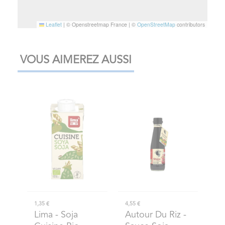
Leaflet
|
© Openstreetmap France | ©
OpenStreetMap
contributors
VOUS AIMEREZ AUSSI
1,35 €
4,55 €
Lima
- Soja
Autour Du Riz
-