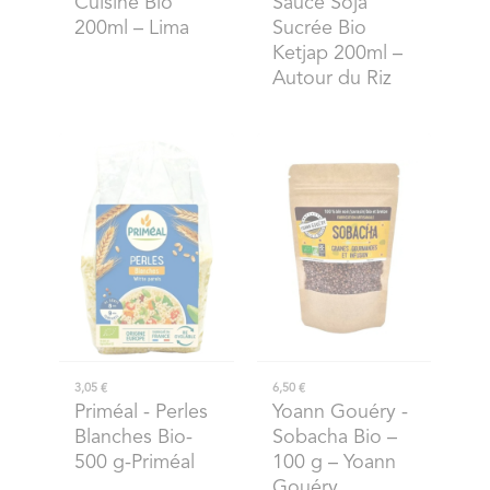
Cuisine Bio
Sauce Soja
200ml – Lima
Sucrée Bio
Ketjap 200ml –
Autour du Riz
3,05 €
6,50 €
Priméal
- Perles
Yoann Gouéry
-
Blanches Bio-
Sobacha Bio –
500 g-Priméal
100 g – Yoann
Gouéry