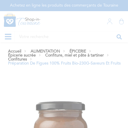
Panneau de gestion des cookies
Achetez en ligne les produits des commerçants de Touraine
Accueil
ALIMENTATION
ÉPICERIE
Épicerie sucrée
Confiture, miel et pâte à tartiner
Confitures
Préparation De Figues 100% Fruits Bio-230G-Saveurs Et Fruits