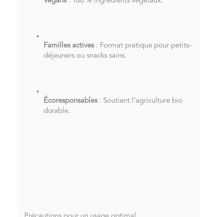
Végans
: 100 % ingrédients végétaux.
Familles actives
: Format pratique pour petits-
déjeuners ou snacks sains.
Écoresponsables
: Soutient l’agriculture bio
durable.
Précautions pour un usage optimal