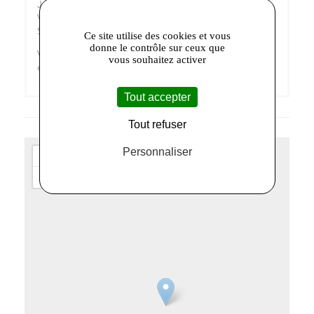
Jeudi : 10h-13h / 14h-19h
Vendredi : 10h-13h – 14h/19h
Samedi : 10h-19h
Ce site utilise des cookies et vous
donne le contrôle sur ceux que
Vous pouvez aussi nous retrouver sur notre
Facebook
vous souhaitez activer
et sur
Instagram
Tout accepter
Tout refuser
Personnaliser
+
−