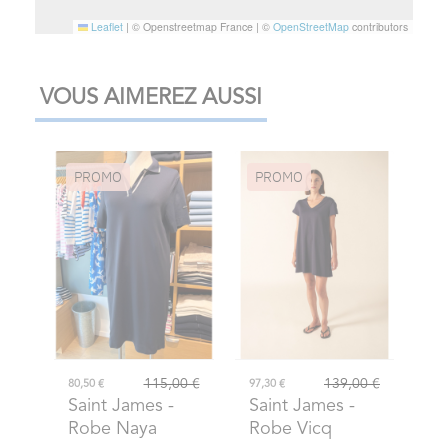
Leaflet
|
© Openstreetmap France | ©
OpenStreetMap
contributors
VOUS AIMEREZ AUSSI
PROMO
PROMO
115,00 €
139,00 €
80,50 €
97,30 €
Saint James
-
Saint James
-
Robe Naya
Robe Vicq