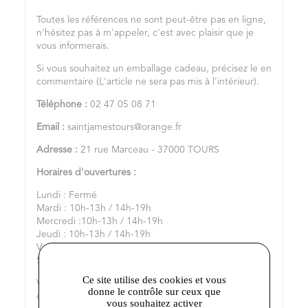
Toutes les références ne sont peut-être pas en ligne,
n'hésitez pas à m'appeler, c'est avec plaisir que je
vous informerais.
Si vous souhaitez un emballage cadeau, précisez le en
commentaire (L'article ne sera pas mis à l'intérieur).
Téléphone :
02 47 05 08 71
Email :
saintjamestours@orange.fr
Adresse :
21 rue Marceau - 37000 TOURS
Horaires d'ouvertures :
Lundi : Fermé
Mardi : 10h-13h / 14h-19h
Mercredi :10h-13h / 14h-19h
Jeudi : 10h-13h / 14h-19h
Vendredi : 10h-13h – 14h/19h
Samedi : 10h-19h
Ce site utilise des cookies et vous
Vous pouvez aussi nous retrouver sur notre
Facebook
donne le contrôle sur ceux que
et sur
Instagram
vous souhaitez activer