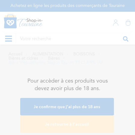
Panneau de gestion des cookies
Achetez en ligne les produits des commerçants de Touraine
Accueil
ALIMENTATION
BOISSONS
Bières et cidres
Bières
Bière Vietnamienne Saigon Export 33 Cl 4.9% Vol
Pour accèder à ces produits vous
devez avoir plus de 18 ans.
Je confirme que j'ai plus de 18 ans
Je retourne à l'accueil