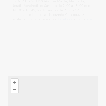
02.36.20.92.98
Horaires :
Les Mardis, Mercredis,
Jeudis, Vendredis et Samedis de 9h00 à 13h00 et de
14h30 à 18h45, les dimanches de 9h00 à 12h00 ,
fermeture le lundi toute la journée Vous pouvez
également nous retrouver sur
Facebook
et notre
site
+
−