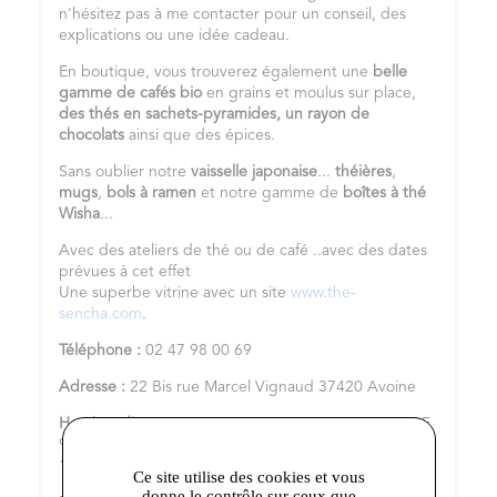
n'hésitez pas à me contacter pour un conseil, des
explications ou une idée cadeau.
En boutique, vous trouverez également une
belle
gamme de cafés bio
en grains et moulus sur place,
des thés en sachets-pyramides,
un rayon de
chocolats
ainsi que des épices.
Sans oublier notre
vaisselle japonaise
...
théières
,
mugs
,
bols à ramen
et notre gamme de
boîtes à thé
Wisha
...
Avec des ateliers de thé ou de café ..avec des dates
prévues à cet effet
Une superbe vitrine avec un site
www.the-
sencha.com
.
Téléphone :
02 47 98 00 69
Adresse :
22 Bis rue Marcel Vignaud 37420 Avoine
Horaires d'ouvertures :
DU MARDI AU VENDREDI DE
9H30 A 12H30 ET DE 14H 30 A 19H LE SAMEDI DE
10H A 18 H SAUF PERIODE DE FETES
Ce site utilise des cookies et vous
donne le contrôle sur ceux que