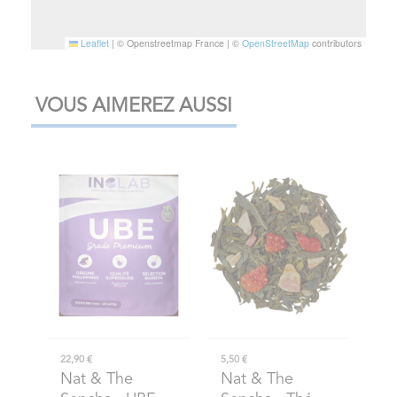
Leaflet
|
© Openstreetmap France | ©
OpenStreetMap
contributors
VOUS AIMEREZ AUSSI
22,90 €
5,50 €
Nat & The
Nat & The