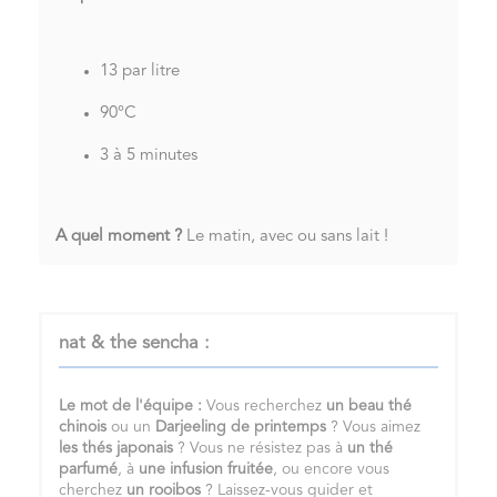
13 par litre
90°C
3 à 5 minutes
A quel moment ?
Le matin, avec ou sans lait !
nat & the sencha :
Le mot de l'équipe :
Vous recherchez
un
beau thé
chinois
ou un
Darjeeling de printemps
? Vous aimez
les
thés japonais
? Vous ne résistez pas à
un
thé
parfumé
, à
une infusion fruitée
, ou encore vous
cherchez
un
rooibos
? Laissez-vous guider et