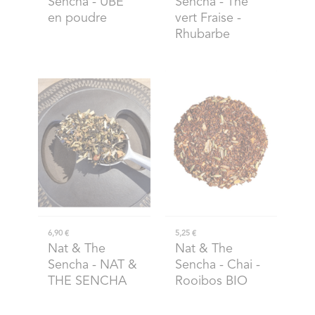
Sencha
- UBE
Sencha
- Thé
en poudre
vert Fraise -
Rhubarbe
6,90 €
5,25 €
Nat & The
Nat & The
Sencha
- NAT &
Sencha
- Chai -
THE SENCHA
Rooibos BIO