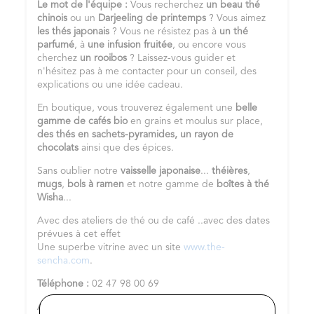
Le mot de l'équipe :
Vous recherchez
un
beau thé
chinois
ou un
Darjeeling de printemps
? Vous aimez
les
thés japonais
? Vous ne résistez pas à
un
thé
parfumé
, à
une infusion fruitée
, ou encore vous
cherchez
un
rooibos
? Laissez-vous guider et
n'hésitez pas à me contacter pour un conseil, des
explications ou une idée cadeau.
En boutique, vous trouverez également une
belle
gamme de cafés bio
en grains et moulus sur place,
des thés en sachets-pyramides,
un rayon de
chocolats
ainsi que des épices.
Sans oublier notre
vaisselle japonaise
...
théières
,
mugs
,
bols à ramen
et notre gamme de
boîtes à thé
Wisha
...
Avec des ateliers de thé ou de café ..avec des dates
prévues à cet effet
Une superbe vitrine avec un site
www.the-
sencha.com
.
Téléphone :
02 47 98 00 69
Adresse :
22 Bis rue Marcel Vignaud 37420 Avoine