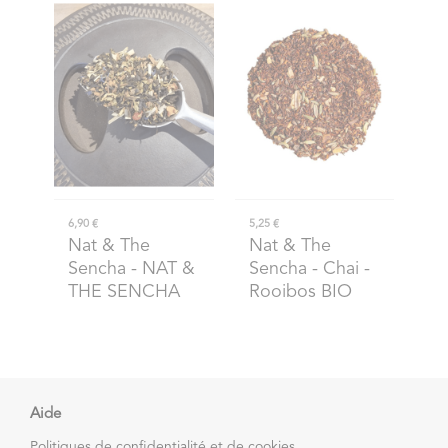
6,90 €
5,25 €
Nat & The
Nat & The
Sencha
- NAT &
Sencha
- Chai -
THE SENCHA
Rooibos BIO
Aide
Politiques de confidentialité et de cookies