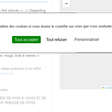
−
 thé chinois
ou un
Darjeeling
 Vous ne résistez pas à
un
thé
us cherchez
un
rooibos
?
tacter pour un conseil, des
utilise des cookies et vous donne le contrôle sur ceux que vous souhaite
elle gamme de cafés bio
en
Tout accepter
Tout refuser
Personnaliser
ts-pyramides,
un rayon de
es
,
mugs
,
bols à ramen
et
s dates prévues à cet effet
ncha.com
.
Leafle
Avoine
DI DE 9H30 A 12H30 ET DE
AUF PERIODE DE FETES