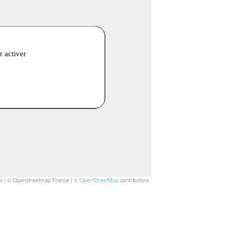
z activer
t
|
© Openstreetmap France | ©
OpenStreetMap
contributors