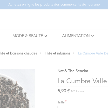
Achetez en ligne les produits des commerçants de Touraine
MODE & BEAUTÉ
ALIMENTATION
thés et boissons chaudes
Thés et infusions
La Cumbre Valle De
Nat & The Sencha
La Cumbre Valle
5,90 €
TVA incluse
Taille