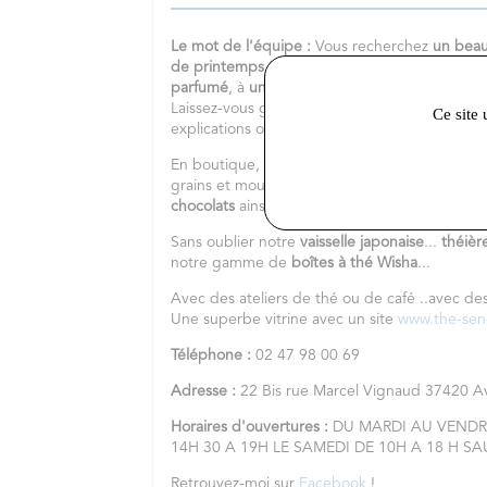
Le mot de l'équipe :
Vous recherchez
un
beau
de printemps
? Vous aimez
les
thés japonais
?
parfumé
, à
une infusion fruitée
, ou encore vo
Laissez-vous guider et n'hésitez pas à me con
Ce site 
explications ou une idée cadeau.
En boutique, vous trouverez également une
b
grains et moulus sur place,
des thés en sache
chocolats
ainsi que des épices.
Sans oublier notre
vaisselle japonaise
...
théièr
notre gamme de
boîtes à thé Wisha
...
Avec des ateliers de thé ou de café ..avec de
Une superbe vitrine avec un site
www.the-se
Téléphone :
02 47 98 00 69
Adresse :
22 Bis rue Marcel Vignaud 37420 
Horaires d'ouvertures :
DU MARDI AU VENDRE
14H 30 A 19H LE SAMEDI DE 10H A 18 H S
Retrouvez-moi sur
Facebook
!