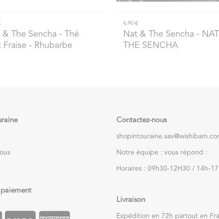
€
6,90 €
 & The Sencha
- Thé
Nat & The Sencha
- NAT
t Fraise - Rhubarbe
THE SENCHA
uraine
Contactez-nous
shopintouraine.sav@wishibam.c
nous
Notre équipe : vous répond :
Horaires : 09h30-12H30 / 14h-1
 paiement
Livraison
Expédition en 72h partout en Fr