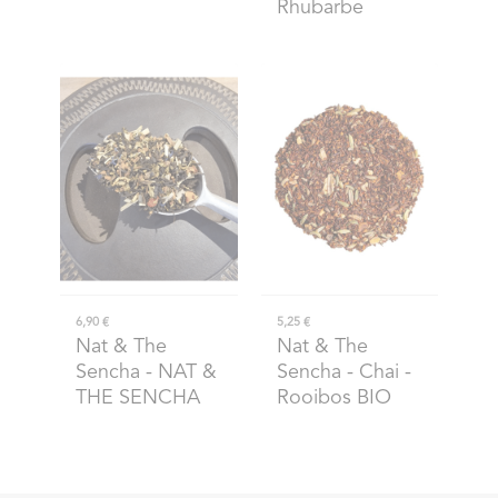
Rhubarbe
6,90 €
5,25 €
Nat & The
Nat & The
Sencha
- NAT &
Sencha
- Chai -
THE SENCHA
Rooibos BIO