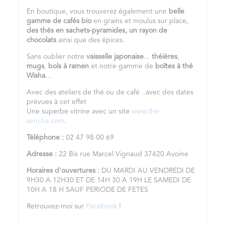
En boutique, vous trouverez également une
belle
gamme de cafés bio
en grains et moulus sur place,
des thés en sachets-pyramides,
un rayon de
chocolats
ainsi que des épices.
Sans oublier notre
vaisselle japonaise
...
théières
,
mugs
,
bols à ramen
et notre gamme de
boîtes à thé
Wisha
...
Avec des ateliers de thé ou de café ..avec des dates
prévues à cet effet
Une superbe vitrine avec un site
www.the-
sencha.com
.
Téléphone :
02 47 98 00 69
Adresse :
22 Bis rue Marcel Vignaud 37420 Avoine
Horaires d'ouvertures :
DU MARDI AU VENDREDI DE
9H30 A 12H30 ET DE 14H 30 A 19H LE SAMEDI DE
10H A 18 H SAUF PERIODE DE FETES
Retrouvez-moi sur
Facebook
!