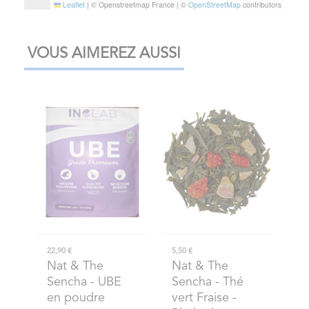
Leaflet
|
© Openstreetmap France | ©
OpenStreetMap
contributors
VOUS AIMEREZ AUSSI
22,90 €
5,50 €
Nat & The
Nat & The
Sencha
- UBE
Sencha
- Thé
en poudre
vert Fraise -