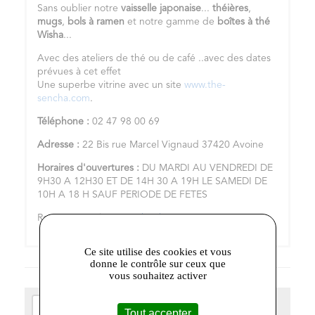
Sans oublier notre
vaisselle japonaise
...
théières
,
mugs
,
bols à ramen
et notre gamme de
boîtes à thé
Wisha
...
Avec des ateliers de thé ou de café ..avec des dates
prévues à cet effet
Une superbe vitrine avec un site
www.the-
sencha.com
.
Téléphone :
02 47 98 00 69
Adresse :
22 Bis rue Marcel Vignaud 37420 Avoine
Horaires d'ouvertures :
DU MARDI AU VENDREDI DE
9H30 A 12H30 ET DE 14H 30 A 19H LE SAMEDI DE
10H A 18 H SAUF PERIODE DE FETES
Retrouvez-moi sur
Facebook
!
Ce site utilise des cookies et vous
donne le contrôle sur ceux que
vous souhaitez activer
+
Tout accepter