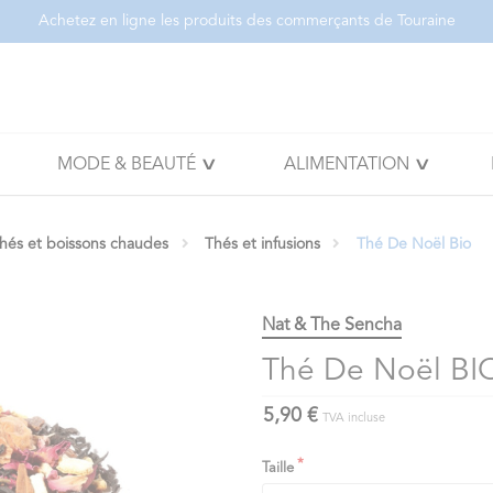
Achetez en ligne les produits des commerçants de Touraine
MODE & BEAUTÉ
ALIMENTATION
thés et boissons chaudes
Thés et infusions
Thé De Noël Bio
Nat & The Sencha
Thé De Noël BI
5,90 €
TVA incluse
Taille