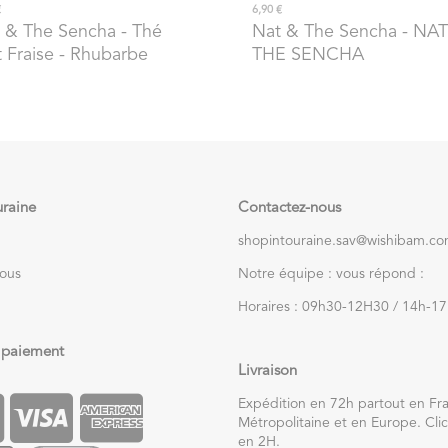
€
6,90 €
 & The Sencha
- Thé
Nat & The Sencha
- NAT
t Fraise - Rhubarbe
THE SENCHA
uraine
Contactez-nous
shopintouraine.sav@wishibam.c
nous
Notre équipe : vous répond :
Horaires : 09h30-12H30 / 14h-1
 paiement
Livraison
Expédition en 72h partout en Fr
Métropolitaine et en Europe. Clic
en 2H.