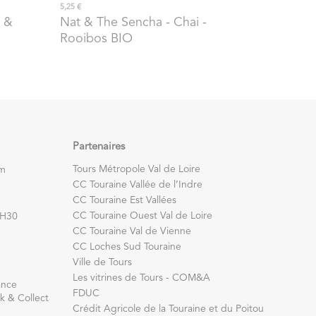
5,25 €
 &
Nat & The Sencha
- Chai -
Rooibos BIO
Partenaires
Tours Métropole Val de Loire
om
CC Touraine Vallée de l’Indre
CC Touraine Est Vallées
CC Touraine Ouest Val de Loire
7H30
CC Touraine Val de Vienne
CC Loches Sud Touraine
Ville de Tours
Les vitrines de Tours - COM&A
ance
FDUC
k & Collect
Crédit Agricole de la Touraine et du Poitou