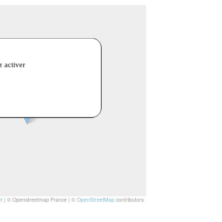
z activer
t
|
© Openstreetmap France | ©
OpenStreetMap
contributors