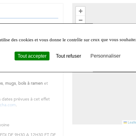
+
−
 thé chinois
ou un
Darjeeling
 Vous ne résistez pas à
un
thé
utilise des cookies et vous donne le contrôle sur ceux que vous souhaite
us cherchez
un
rooibos
?
tacter pour un conseil, des
Tout accepter
Tout refuser
Personnaliser
elle gamme de cafés bio
en
ts-pyramides,
un rayon de
es
,
mugs
,
bols à ramen
et
s dates prévues à cet effet
ncha.com
.
Leafle
Avoine
DI DE 9H30 A 12H30 ET DE