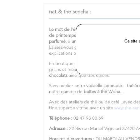
nat & the sencha :
Le mot de l'équipe :
Vous recherchez
un
beau
de printemps
? Vous aimez
les
thés japonais
?
Ce site 
parfumé
, à
une infusion fruitée
, ou encore vo
Laissez-vous guider et n'hésitez pas à me con
explications ou une idée cadeau.
En boutique, vous trouverez également une
b
grains et moulus sur place,
des thés en sache
chocolats
ainsi que des épices.
Sans oublier notre
vaisselle japonaise
...
théièr
notre gamme de
boîtes à thé Wisha
...
Avec des ateliers de thé ou de café ..avec de
Une superbe vitrine avec un site
www.the-se
Téléphone :
02 47 98 00 69
Adresse :
22 Bis rue Marcel Vignaud 37420 
Horaires d'ouvertures :
DU MARDI AU VENDRE