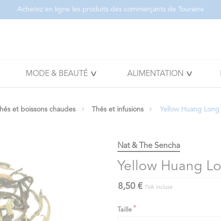
Achetez en ligne les produits des commerçants de Touraine
MODE & BEAUTÉ
ALIMENTATION
thés et boissons chaudes
Thés et infusions
Yellow Huang Long
Nat & The Sencha
Yellow Huang Lo
8,50 €
TVA incluse
Taille