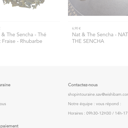
€
6,90 €
 & The Sencha
- Thé
Nat & The Sencha
- NAT
t Fraise - Rhubarbe
THE SENCHA
uraine
Contactez-nous
shopintouraine.sav@wishibam.c
nous
Notre équipe : vous répond :
Horaires : 09h30-12H30 / 14h-1
 paiement