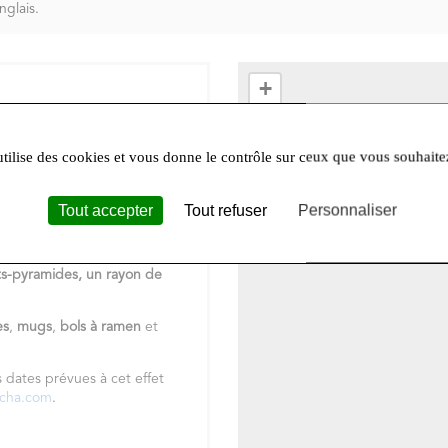
nglais.
+
−
 thé chinois
ou un
Darjeeling
utilise des cookies et vous donne le contrôle sur ceux que vous souhaite
 Vous ne résistez pas à
un
thé
us cherchez
un
rooibos
?
tacter pour un conseil, des
Tout accepter
Tout refuser
Personnaliser
elle gamme de cafés bio
en
ts-pyramides,
un rayon de
es
,
mugs
,
bols à ramen
et
s dates prévues à cet effet
ncha.com
.