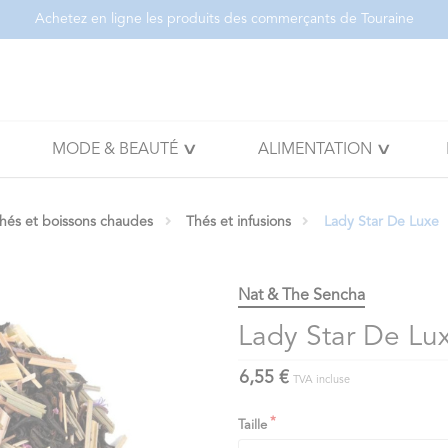
Achetez en ligne les produits des commerçants de Touraine
MODE & BEAUTÉ
ALIMENTATION
thés et boissons chaudes
Thés et infusions
Lady Star De Luxe
Nat & The Sencha
Lady Star De Lu
6,55 €
TVA incluse
Taille