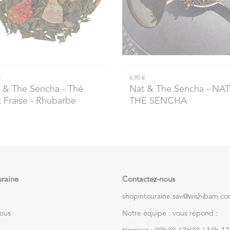
€
6,90 €
 & The Sencha
- Thé
Nat & The Sencha
- NAT
t Fraise - Rhubarbe
THE SENCHA
uraine
Contactez-nous
shopintouraine.sav@wishibam.c
nous
Notre équipe : vous répond :