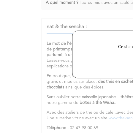
A quel moment ?
l'après-midi, avec un sablé a
nat & the sencha :
Le mot de l'équipe :
Vous recherchez
un
beau
Ce site 
de printemps
? Vous aimez
les
thés japonais
?
parfumé
, à
une infusion fruitée
, ou encore vo
Laissez-vous guider et n'hésitez pas à me con
explications ou une idée cadeau.
En boutique, vous trouverez également une
b
grains et moulus sur place,
des thés en sache
chocolats
ainsi que des épices.
Sans oublier notre
vaisselle japonaise
...
théièr
notre gamme de
boîtes à thé Wisha
...
Avec des ateliers de thé ou de café ..avec de
Une superbe vitrine avec un site
www.the-se
Téléphone :
02 47 98 00 69