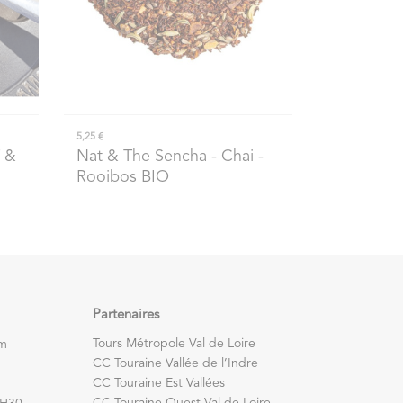
5,25 €
 &
Nat & The Sencha
- Chai -
Rooibos BIO
Partenaires
Tours Métropole Val de Loire
om
CC Touraine Vallée de l’Indre
CC Touraine Est Vallées
CC Touraine Ouest Val de Loire