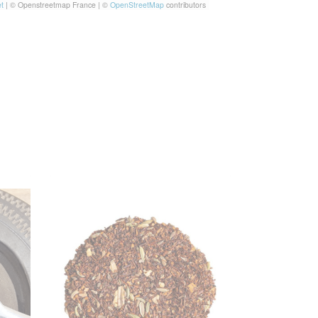
t
|
© Openstreetmap France | ©
OpenStreetMap
contributors