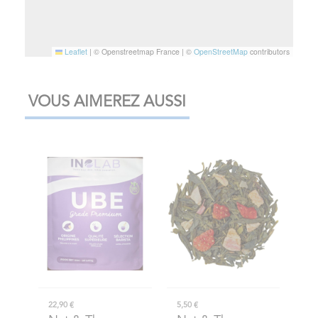
Leaflet
|
© Openstreetmap France | ©
OpenStreetMap
contributors
VOUS AIMEREZ AUSSI
22,90 €
5,50 €