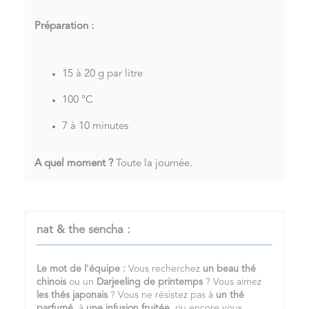
Préparation :
15 à 20 g par litre
100 °C
7 à 10 minutes
A quel moment ?
Toute la journée.
nat & the sencha :
Le mot de l'équipe :
Vous recherchez
un
beau thé
chinois
ou un
Darjeeling de printemps
? Vous aimez
les
thés japonais
? Vous ne résistez pas à
un
thé
parfumé
, à
une infusion fruitée
, ou encore vous