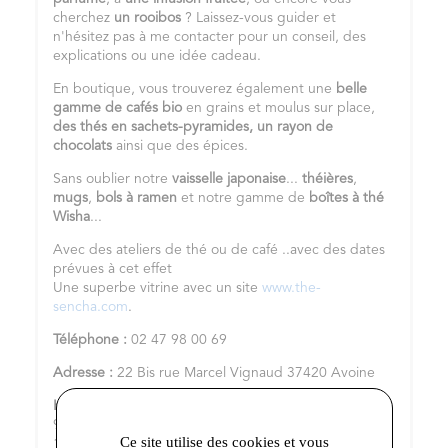
cherchez
un
rooibos
? Laissez-vous guider et
n'hésitez pas à me contacter pour un conseil, des
explications ou une idée cadeau.
En boutique, vous trouverez également une
belle
gamme de cafés bio
en grains et moulus sur place,
des thés en sachets-pyramides,
un rayon de
chocolats
ainsi que des épices.
Sans oublier notre
vaisselle japonaise
...
théières
,
mugs
,
bols à ramen
et notre gamme de
boîtes à thé
Wisha
...
Avec des ateliers de thé ou de café ..avec des dates
prévues à cet effet
Une superbe vitrine avec un site
www.the-
sencha.com
.
Téléphone :
02 47 98 00 69
Adresse :
22 Bis rue Marcel Vignaud 37420 Avoine
Horaires d'ouvertures :
DU MARDI AU VENDREDI DE
9H30 A 12H30 ET DE 14H 30 A 19H LE SAMEDI DE
Ce site utilise des cookies et vous
10H A 18 H SAUF PERIODE DE FETES