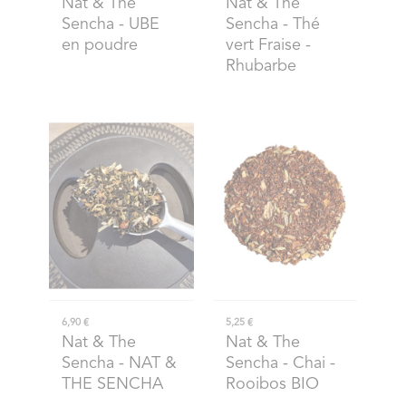
Nat & The
Nat & The
Sencha
- UBE
Sencha
- Thé
en poudre
vert Fraise -
Rhubarbe
6,90 €
5,25 €
Nat & The
Nat & The
Sencha
- NAT &
Sencha
- Chai -
THE SENCHA
Rooibos BIO