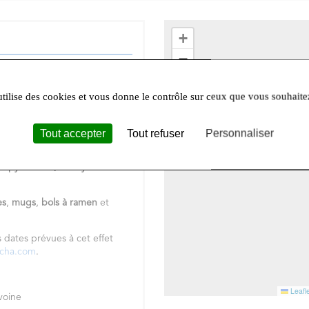
+
−
 thé chinois
ou un
Darjeeling
 Vous ne résistez pas à
un
thé
utilise des cookies et vous donne le contrôle sur ceux que vous souhaite
us cherchez
un
rooibos
?
tacter pour un conseil, des
Tout accepter
Tout refuser
Personnaliser
elle gamme de cafés bio
en
ts-pyramides,
un rayon de
es
,
mugs
,
bols à ramen
et
s dates prévues à cet effet
ncha.com
.
Leafle
Avoine