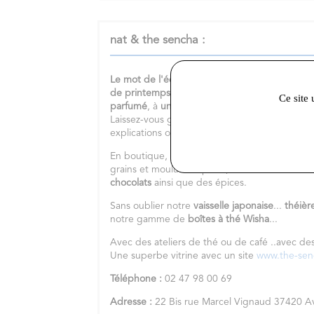
nat & the sencha :
Le mot de l'équipe :
Vous recherchez
un
beau
de printemps
? Vous aimez
les
thés japonais
?
Ce site 
parfumé
, à
une infusion fruitée
, ou encore vo
Laissez-vous guider et n'hésitez pas à me con
explications ou une idée cadeau.
En boutique, vous trouverez également une
b
grains et moulus sur place,
des thés en sache
chocolats
ainsi que des épices.
Sans oublier notre
vaisselle japonaise
...
théièr
notre gamme de
boîtes à thé Wisha
...
Avec des ateliers de thé ou de café ..avec de
Une superbe vitrine avec un site
www.the-se
Téléphone :
02 47 98 00 69
Adresse :
22 Bis rue Marcel Vignaud 37420 