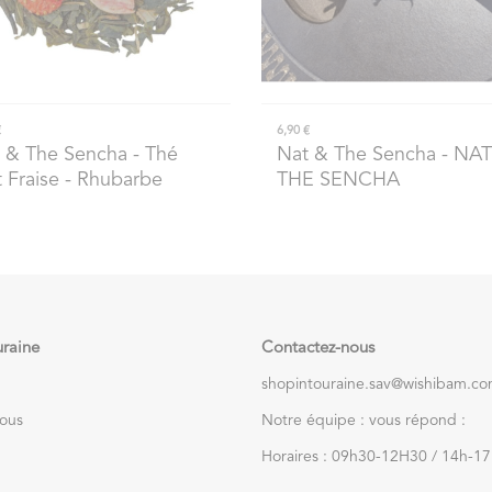
€
6,90 €
 & The Sencha
- Thé
Nat & The Sencha
- NAT
t Fraise - Rhubarbe
THE SENCHA
uraine
Contactez-nous
shopintouraine.sav@wishibam.c
nous
Notre équipe : vous répond :
Horaires : 09h30-12H30 / 14h-1