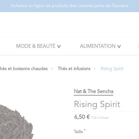
Achetez en ligne les produits des commerçants de Touraine
MODE & BEAUTÉ
ALIMENTATION
thés et boissons chaudes
Thés et infusions
Rising Spirit
Nat & The Sencha
Rising Spirit
6,50 €
TVA incluse
Taille