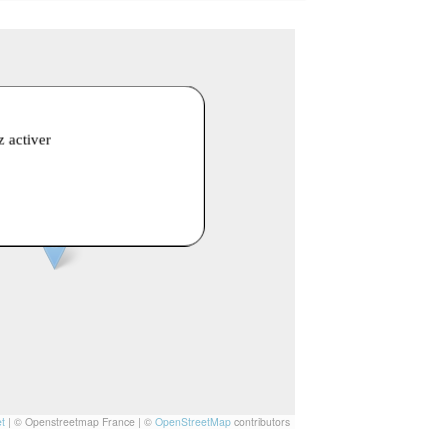
z activer
t
|
© Openstreetmap France | ©
OpenStreetMap
contributors