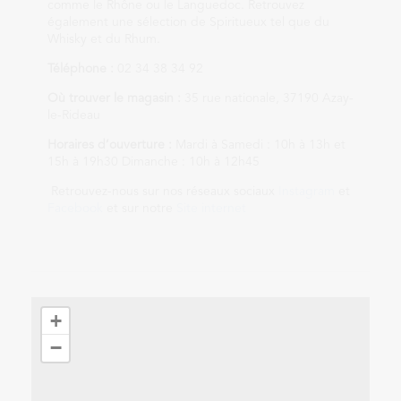
comme le Rhône ou le Languedoc. Retrouvez
également une sélection de Spiritueux tel que du
Whisky et du Rhum.
Téléphone :
02 34 38 34 92
Où trouver le magasin :
35 rue nationale, 37190 Azay-
le-Rideau
Horaires d’ouverture :
Mardi à Samedi : 10h à 13h et
15h à 19h30 Dimanche : 10h à 12h45
Retrouvez-nous sur nos réseaux sociaux
Instagram
et
Facebook
et sur notre
Site internet
+
−