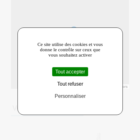
Ce site utilise des cookies et vous
donne le contrôle sur ceux que
vous souhaitez activer
Tout accepter
Tout refuser
Leaflet
|
© Openstreetmap France | ©
OpenStreetMap
contributors
Personnaliser
VOUS AIMEREZ AUSSI