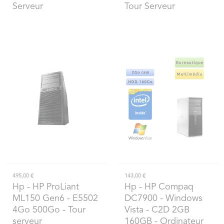
Serveur
Tour Serveur
495,00 €
143,00 €
Hp
- HP ProLiant
Hp
- HP Compaq
ML150 Gen6 - E5502
DC7900 - Windows
4Go 500Go - Tour
Vista - C2D 2GB
serveur
160GB - Ordinateur