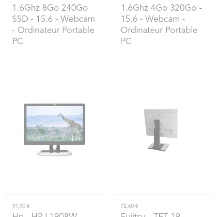
1.6Ghz 8Go 240Go
1.6Ghz 4Go 320Go -
SSD - 15.6 - Webcam
15.6 - Webcam -
- Ordinateur Portable
Ordinateur Portable
PC
PC
97,90 €
72,60 €
Hp
- HP L1908W -
Fujitsu
- TFT 19