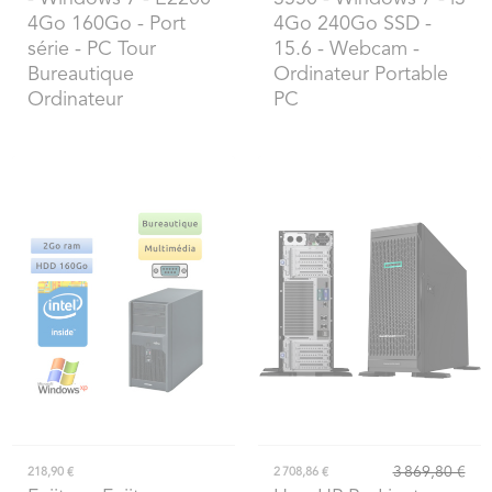
4Go 160Go - Port
4Go 240Go SSD -
série - PC Tour
15.6 - Webcam -
Bureautique
Ordinateur Portable
Ordinateur
PC
3 869,80 €
218,90 €
2 708,86 €