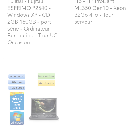
Fujitsu
- Fujitsu
Hp
- HP ProLiant
ESPRIMO P2540 -
ML350 Gen10 - Xeon
Windows XP - CD
32Go 4To - Tour
2GB 160GB - port
serveur
série - Ordinateur
Bureautique Tour UC
Occasion