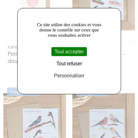
Ce site utilise des cookies et vous
donne le contrôle sur ceux que
vous souhaitez activer
4,20 €
4,00 €
Tout accepter
Petit Gramme
- Carte
La Sittelle De Bois
-
double Petit Gramme
Carte Mésanges
Tout refuser
charbonnières
Personnaliser
Créateur local
Créateur local