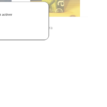
z activer
12,00 €
Avizor
- alvera