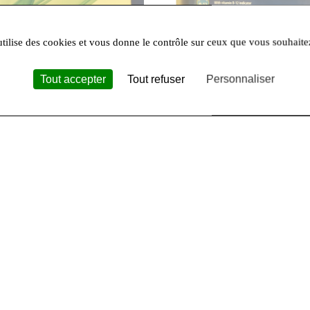
utilise des cookies et vous donne le contrôle sur ceux que vous souhaite
30,60 €
Tout accepter
Tout refuser
Personnaliser
on
- pack menicare pure
Amo
- oxysep 1 step
gent