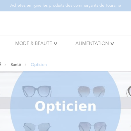
Achetez en ligne les produits des commerçants de Touraine
MODE & BEAUTÉ
ALIMENTATION
É
Santé
Opticien