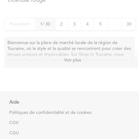
Incendie rouge
Précédent
1
/ 30
2
3
4
5
…
30
Bienvenue sur la place de marché locale de la région de
Touraine, où le style et la qualité se rencontrent pour créer des
tenues uniques et impeccables. Sur Shop In Touraine, nous
Voir plus
sommes fiers de vous proposer une sélection soigneusement
choisie de vêtements, d'accessoires et de chaussures pour les
hommes qui recherchent des pièces qui leur correspondent
parfaitement.
Notre marketplace regroupe des marques de renommée ainsi
que des créateurs locaux passionnés par la mode masculine.
Nous croyons en la diversité et en l'expression individuelle à
Aide
travers le style vestimentaire, c'est pourquoi notre collection
Politiques de confidentialité et de cookies
est aussi variée que les personnalités qui la portent. Que vous
soyez adepte d'un look décontracté, d'un style urbain ou
CGV
d'une tenue formelle, vous trouverez ici tout ce dont vous avez
besoin pour affirmer votre style personnel.
CGU