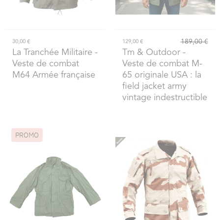
189,00 €
30,00 €
129,00 €
La Tranchée Militaire
-
Tm & Outdoor
-
Veste de combat
Veste de combat M-
M64 Armée française
65 originale USA : la
field jacket army
vintage indestructible
PROMO