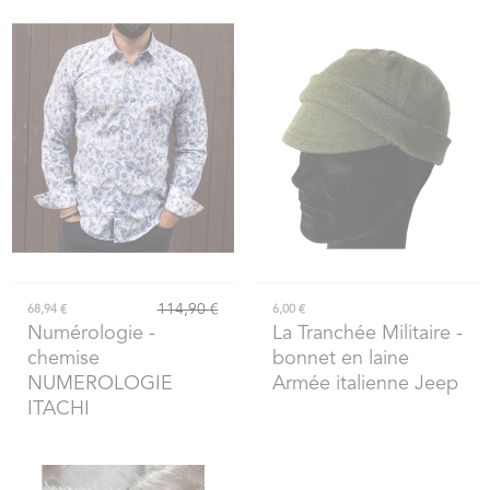
114,90 €
68,94 €
6,00 €
Numérologie
-
La Tranchée Militaire
-
chemise
bonnet en laine
NUMEROLOGIE
Armée italienne Jeep
ITACHI