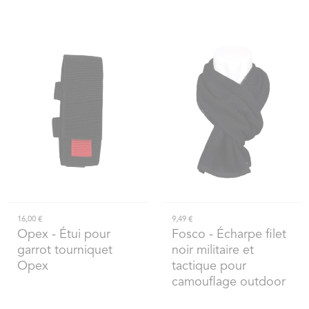
16,00 €
9,49 €
Opex
- Étui pour
Fosco
- Écharpe filet
garrot tourniquet
noir militaire et
Opex
tactique pour
camouflage outdoor