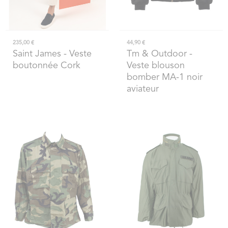
235,00 €
44,90 €
Saint James
- Veste
Tm & Outdoor
-
boutonnée Cork
Veste blouson
bomber MA-1 noir
aviateur