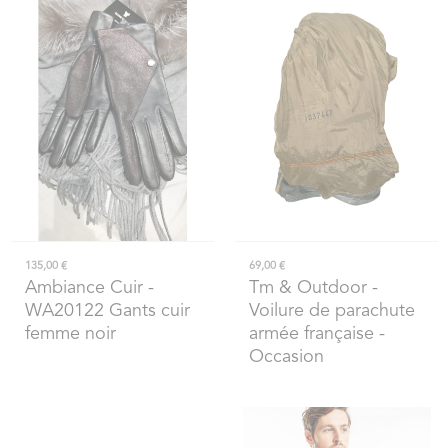
135,00 €
69,00 €
Ambiance Cuir
-
Tm & Outdoor
-
WA20122 Gants cuir
Voilure de parachute
femme noir
armée française -
Occasion