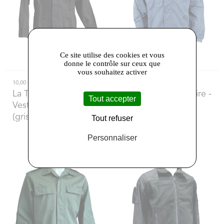
Ce site utilise des cookies et vous
donne le contrôle sur ceux que
vous souhaitez activer
10,00 €
25,00 €
La Tranchée Militaire
-
La Tranchée Militaire
-
Tout accepter
Veste de travail
Veste de travail
(grise)
(bleue)
Tout refuser
Personnaliser