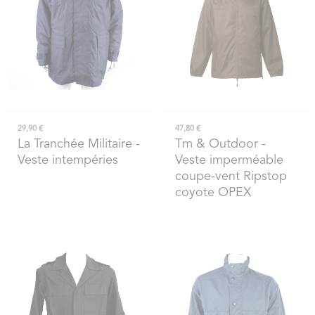
29,90 €
47,80 €
La Tranchée Militaire
-
Tm & Outdoor
-
Veste intempéries
Veste imperméable
coupe-vent Ripstop
coyote OPEX