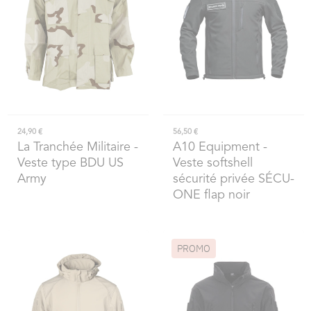
24,90 €
56,50 €
La Tranchée Militaire
-
A10 Equipment
-
Veste type BDU US
Veste softshell
Army
sécurité privée SÉCU-
ONE flap noir
PROMO