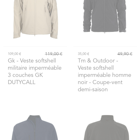
119,00 €
49,90 €
109,00 €
35,00 €
Gk
- Veste softshell
Tm & Outdoor
-
militaire imperméable
Veste softshell
3 couches GK
imperméable homme
DUTYCALL
noir - Coupe-vent
demi-saison