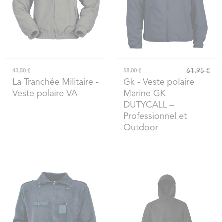
61,95 €
43,50 €
58,00 €
La Tranchée Militaire
-
Gk
- Veste polaire
Veste polaire VA
Marine GK
DUTYCALL –
Professionnel et
Outdoor