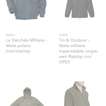
44,00 €
47,80 €
La Tranchée Militaire
-
Tm & Outdoor
-
Veste polaire
Veste militaire
(noir/marine)
imperméable coupe-
vent Ripstop noir
OPEX