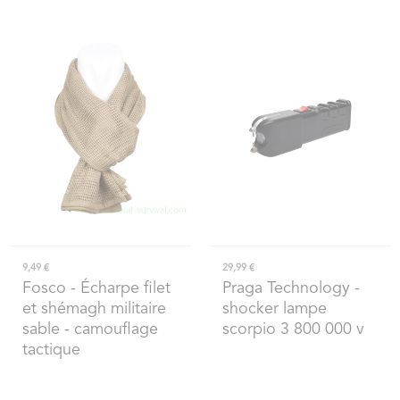
9,49 €
29,99 €
Fosco
- Écharpe filet
Praga Technology
-
et shémagh militaire
shocker lampe
sable - camouflage
scorpio 3 800 000 v
tactique