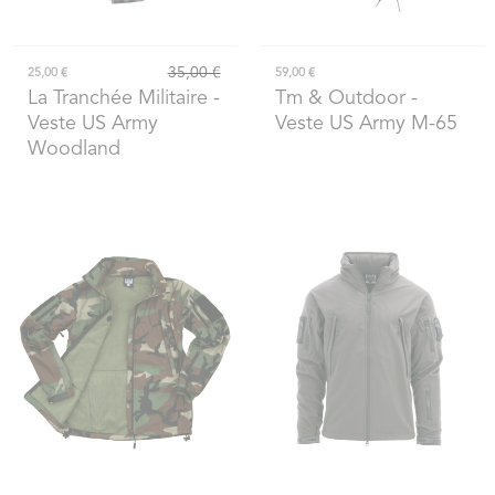
35,00 €
25,00 €
59,00 €
La Tranchée Militaire
-
Tm & Outdoor
-
Veste US Army
Veste US Army M-65
Woodland