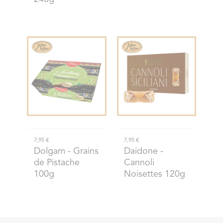
7,95 €
7,95 €
Dolgam
- Grains
Daidone
-
de Pistache
Cannoli
100g
Noisettes 120g