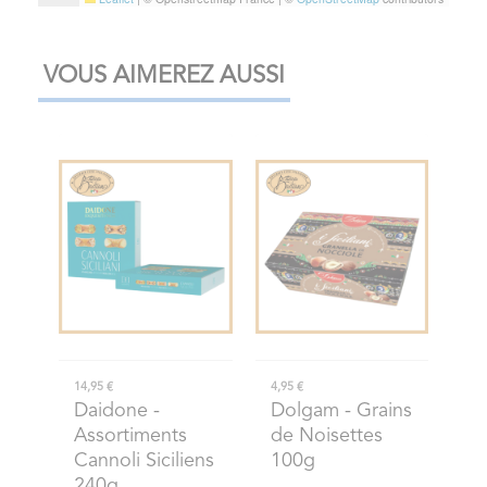
VOUS AIMEREZ AUSSI
14,95 €
4,95 €
Daidone
-
Dolgam
- Grains
Assortiments
de Noisettes
Cannoli Siciliens
100g
240g