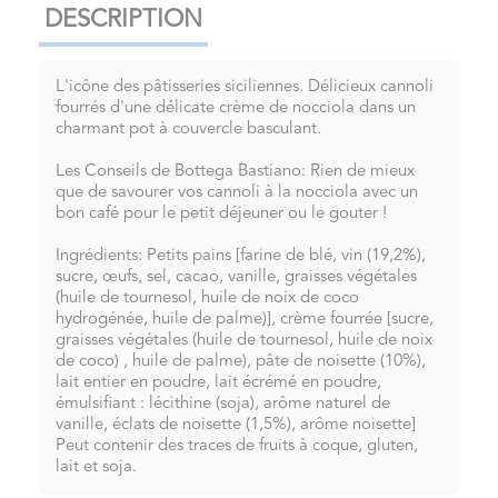
DESCRIPTION
L'icône des pâtisseries siciliennes. Délicieux cannoli
fourrés d'une délicate crème de nocciola dans un
charmant pot à couvercle basculant.
Les Conseils de Bottega Bastiano: Rien de mieux
que de savourer vos cannoli à la nocciola avec un
bon café pour le petit déjeuner ou le gouter !
Ingrédients: Petits pains [farine de blé, vin (19,2%),
sucre, œufs, sel, cacao, vanille, graisses végétales
(huile de tournesol, huile de noix de coco
hydrogénée, huile de palme)], crème fourrée [sucre,
graisses végétales (huile de tournesol, huile de noix
de coco) , huile de palme), pâte de noisette (10%),
lait entier en poudre, lait écrémé en poudre,
émulsifiant : lécithine (soja), arôme naturel de
vanille, éclats de noisette (1,5%), arôme noisette]
Peut contenir des traces de fruits à coque, gluten,
lait et soja.