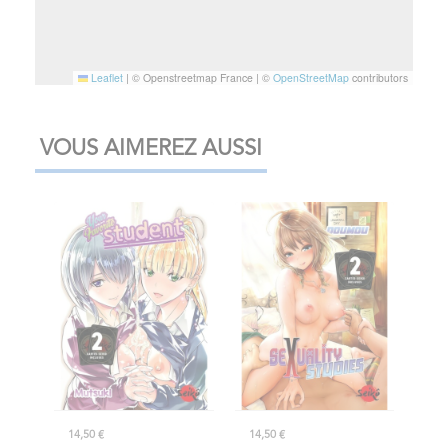
Leaflet
|
© Openstreetmap France | ©
OpenStreetMap
contributors
VOUS AIMEREZ AUSSI
14,50 €
14,50 €