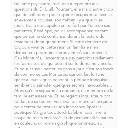
brillante psychiatre, rechigne à répondre aux
questions du Dr Llull. Pourtant, elle n’a d’autre choix
que de collaborer pour espérer récupérer sa licence
et exercer à nouveau son métier.Il y a quelques
jours, Eva a été appelée en renfort par l’une de ses
patientes, Pénélope, pour l’accompagner, en tant
que personne de confiance, durant la lecture du
testament de sa grand-mère. Si cette dernière est
toujours vivante, cette réunion familiale n’en
demeurera pas moins éprouvante.À son arrivée à
Can Monturós, l’excentrique psy perçoit rapidement
les lourds secrets qui pèsent sur le domaine viticole.
Et pour cause : percer les gens à jour, c’est son fonds
de commerce.Les Monturós, qui ont fait fortune
grâce à leurs vignes pendant la période franquiste,
semblent dissimuler quelques secrets inavouables…
Alors qu’elle séjourne au domaine, un membre de la
famille est assassiné. Et les regards inquisiteurs ont
tôt fait de se tourner vers Eva, qui mènera l’enquête
pour tenter de prouver son innocence.Après le
poétique Malgré tout, Jordi Lafebre nous livre, à
coups de récits enchâssés et de personnalités hautes
en couleurs, un roman graphique lumineux, au