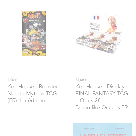
6,00 €
75,00 €
Kmi House
- Booster
Kmi House
- Display
Naruto Mythos TCG
FINAL FANTASY TCG
(FR) 1er édition
– Opus 28 –
Dreamlike Oceans FR