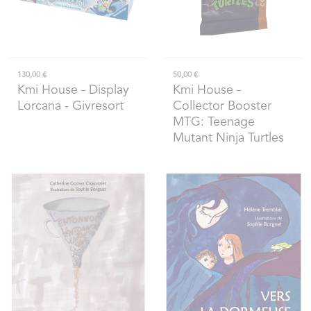
130,00 €
50,00 €
Kmi House
- Display
Kmi House
-
Lorcana - Givresort
Collector Booster
MTG: Teenage
Mutant Ninja Turtles