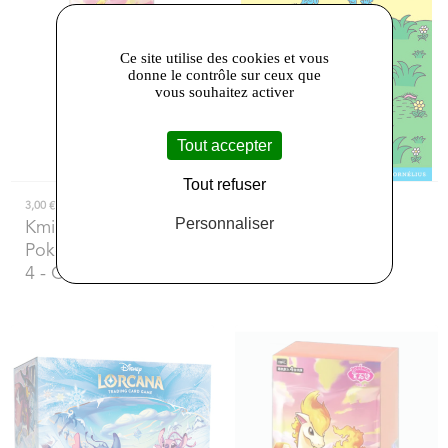
Ce site utilise des cookies et vous
donne le contrôle sur ceux que
vous souhaitez activer
Tout accepter
Tout refuser
3,00 €
11,00 €
Personnaliser
Kmi House
- Booster
Kmi House
-
Pokémon Gem Pack
Boubelicquot
4 - Chinois (CN)