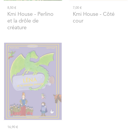
8,50 €
7,00 €
Kmi House
- Perlino
Kmi House
- Côté
et la drôle de
cour
créature
16,90 €