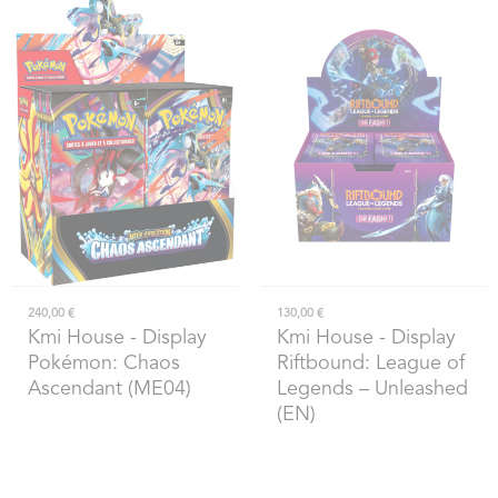
240,00 €
130,00 €
Kmi House
- Display
Kmi House
- Display
Pokémon: Chaos
Riftbound: League of
Ascendant (ME04)
Legends – Unleashed
(EN)