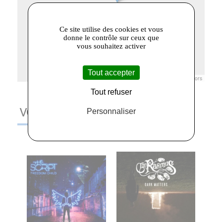
Ce site utilise des cookies et vous
donne le contrôle sur ceux que
vous souhaitez activer
Tout accepter
Leaflet
|
© Openstreetmap France | ©
OpenStreetMap
contributors
Tout refuser
Personnaliser
VOUS AIMEREZ AUSSI