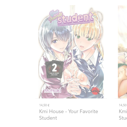
14,50 €
14,50
Kmi House
- Your Favorite
Kmi
Student
Stu