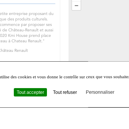
−
tite entreprise proposant du
 que des produits culturels.
t commence par proposer ses
é de Château-Renault et aussi
 2020 Kmi House prend place
eau à Chateau Renault."
Château Renault
eaux sociaux
Instagram
et notre
utilise des cookies et vous donne le contrôle sur ceux que vous souhaite
Tout accepter
Tout refuser
Personnaliser
Leafle