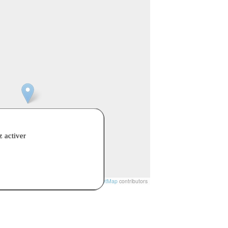
z activer
t
|
© Openstreetmap France | ©
OpenStreetMap
contributors