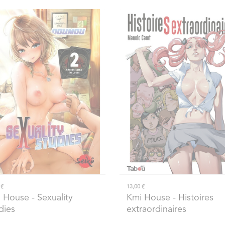
 €
13,00 €
 House
- Sexuality
Kmi House
- Histoires
dies
extraordinaires