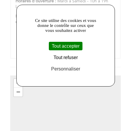
Horaires d'ouverture :
Mardi à Samedi - 10h à 19h
Lundi et Dimanche - Fermé
Retrouvez-nous sur notre
site internet
, sur
Facebook
Ce site utilise des cookies et vous
et sur
Instagram
donne le contrôle sur ceux que
vous souhaitez activer
Tout accepter
Tout refuser
Personnaliser
+
−