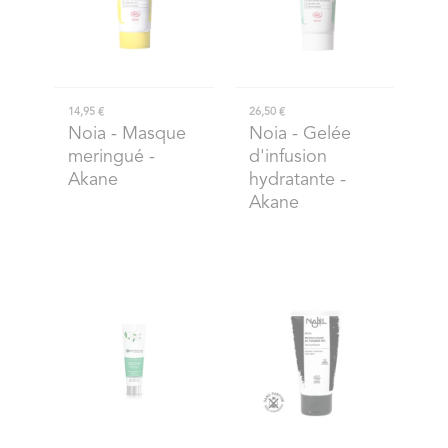
14,95 €
26,50 €
Noia
- Masque
Noia
- Gelée
meringué -
d'infusion
Akane
hydratante -
Akane