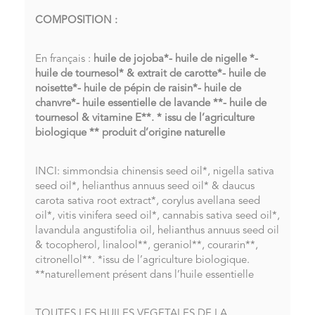
COMPOSITION :
En français :
huile de jojoba*- huile de nigelle *-
huile de tournesol* & extrait de carotte*- huile de
noisette*- huile de pépin de raisin*- huile de
chanvre*- huile essentielle de lavande **- huile de
tournesol & vitamine E**.
* issu de l’agriculture
biologique
** produit d’origine naturelle
INCI: simmondsia chinensis seed oil*, nigella sativa
seed oil*, helianthus annuus seed oil* & daucus
carota sativa root extract*, corylus avellana seed
oil*, vitis vinifera seed oil*, cannabis sativa seed oil*,
lavandula angustifolia oil, helianthus annuus seed oil
& tocopherol, linalool**, geraniol**, courarin**,
citronellol**. *issu de l’agriculture biologique.
**naturellement présent dans l’huile essentielle
TOUTES LES HUILES VEGETALES DE LA