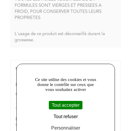
FORMULES SONT VIERGES ET PRESSEES A
FROID, POUR CONSERVER TOUTES LEURS
PROPRIETES
L'usage de ce produit est déconseillé durant la
grossesse.
noia :
Ce site utilise des cookies et vous
donne le contrôle sur ceux que
Le mot de l’équipe :
Institut de beauté à Tours
vous souhaitez activer
Où trouver le magasin :
97 rue des Halles, 37000
Tours
Tout accepter
Téléphone :
09 81 01 66 76
Tout refuser
Horaires d'ouverture :
Mardi à Samedi - 10h à 19h
Lundi et Dimanche - Fermé
Personnaliser