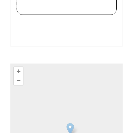
Retrouvez-nous sur notre
site internet
, sur
Facebook
et sur
Instagram
+
−