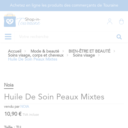
Panneau de gestion des cookies
Achetez en ligne les produits des commerçants de Touraine
Accueil
Mode & beauté
BIEN-ÊTRE ET BEAUTÉ
Soins visage, corps et cheveux
Soins visage
Huile De Soin Peaux Mixtes
Noia
Huile De Soin Peaux Mixtes
vendu par
NOIA
10,90 €
TVA incluse
Taille : TU