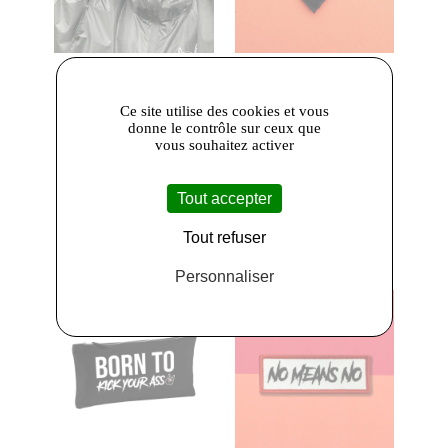
29,99 €
9,00 €
Ce site utilise des cookies et vous
Poulettes
Poulettes
donne le contrôle sur ceux que
vous souhaitez activer
Sisters
- Poncho
Sisters
- Patch
imperméable
brodé bouclette
"Poulettes
"All Sisters"
Tout accepter
Sisters" noir
Tout refuser
Personnaliser
Créateur local
Créateur local