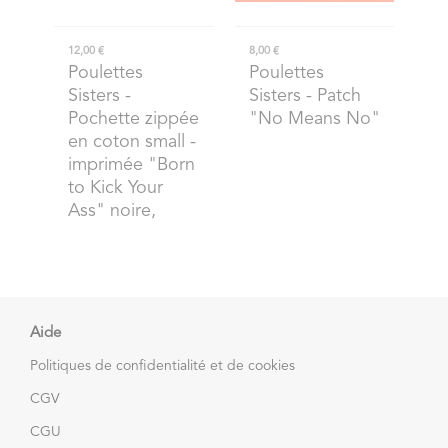
12,00 €
8,00 €
Poulettes
Poulettes
Sisters
-
Sisters
- Patch
Pochette zippée
"No Means No"
en coton small -
imprimée "Born
to Kick Your
Ass" noire,
Aide
Politiques de confidentialité et de cookies
CGV
CGU