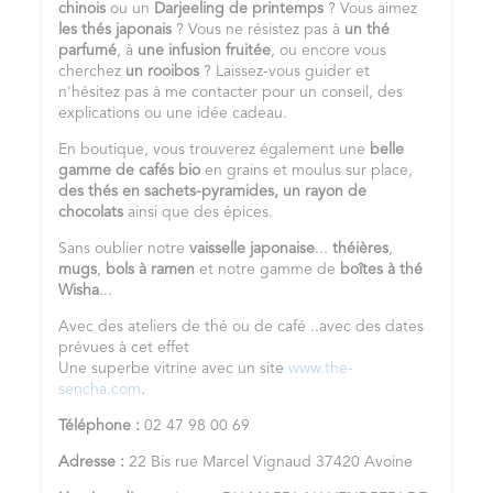
chinois
ou un
Darjeeling de printemps
? Vous aimez
les
thés japonais
? Vous ne résistez pas à
un
thé
parfumé
, à
une infusion fruitée
, ou encore vous
cherchez
un
rooibos
? Laissez-vous guider et
n'hésitez pas à me contacter pour un conseil, des
explications ou une idée cadeau.
En boutique, vous trouverez également une
belle
gamme de cafés bio
en grains et moulus sur place,
des thés en sachets-pyramides,
un rayon de
chocolats
ainsi que des épices.
Sans oublier notre
vaisselle japonaise
...
théières
,
mugs
,
bols à ramen
et notre gamme de
boîtes à thé
Wisha
...
Avec des ateliers de thé ou de café ..avec des dates
prévues à cet effet
Une superbe vitrine avec un site
www.the-
sencha.com
.
Téléphone :
02 47 98 00 69
Adresse :
22 Bis rue Marcel Vignaud 37420 Avoine