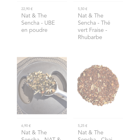
22,90 €
5,50 €
Nat & The
Nat & The
Sencha
- UBE
Sencha
- Thé
en poudre
vert Fraise -
Rhubarbe
6,90 €
5,25 €
Nat & The
Nat & The
Sencha
- NAT &
Sencha
- Chai -