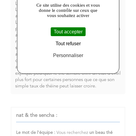
L-Théanine
Ce site utilise des cookies et vous
La L-Théanine (également appelée théanine) est un
donne le contrôle sur ceux que
vous souhaitez activer
acide aminé qui a un effet relaxant mais non sédatif.
La théanine est connue pour sa capacité à vous
placer dans un état idéal de calme attentif. Elle vous
Tout accepter
aide à renforcer votre concentration, tout en
réduisant votre stress et en augmentant votre
Tout refuser
sensation de bien-être. La théanine peut interagir
avec la théine, en permettant à une plus petite dose
Personnaliser
de théine d'avoir un effet plus puissant en
augmentant la concentration et l'état d'éveil. Cela
explique pourquoi le thé semble offrir un état d'éveil
plus fort pour certaines personnes que ce que son
simple taux de théine peut laisser croire.
nat & the sencha :
Le mot de l'équipe :
Vous recherchez
un
beau thé