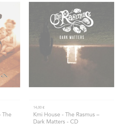
14,00 €
– The
Kmi House
- The Rasmus –
Dark Matters - CD