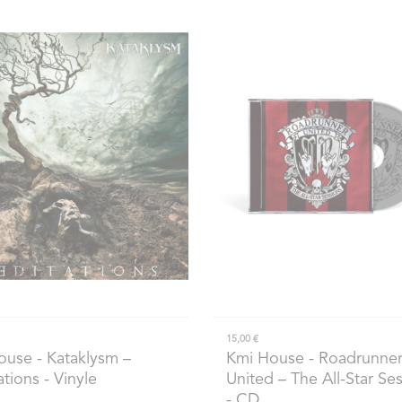
15,00 €
ouse
- Kataklysm –
Kmi House
- Roadrunne
tions - Vinyle
United – The All-Star Se
- CD