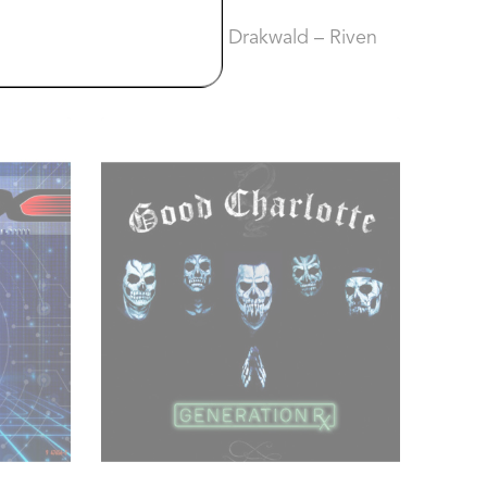
12,00 €
 - M.
Kmi House
- Drakwald – Riven
Earth - CD