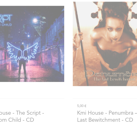
5,00 €
ouse
- The Script -
Kmi House
- Penumbra 
om Child - CD
Last Bewitchment - CD