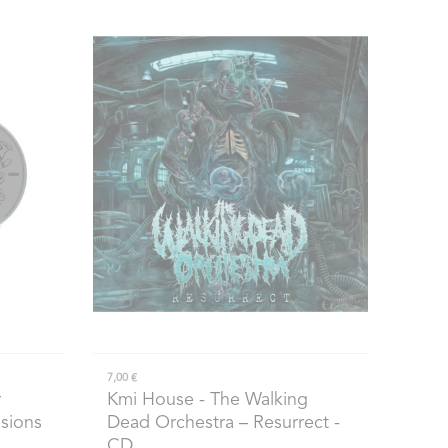
7,00 €
r
Kmi House
- The Walking
ssions
Dead Orchestra – Resurrect -
CD