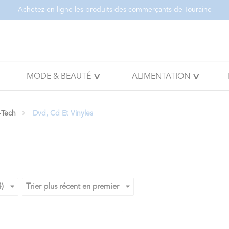
Achetez en ligne les produits des commerçants de Touraine
MODE & BEAUTÉ
ALIMENTATION
-Tech
Dvd, Cd Et Vinyles
4)
Trier plus récent en premier