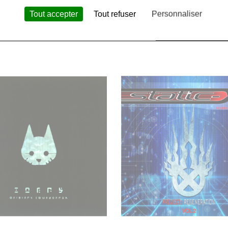
15,00 €
Tout accepter
Tout refuser
Personnaliser
ouse
- Dysmorphic – A
Kmi House
- Ultra Vomit
 Of Causality - CD
Patate - CD