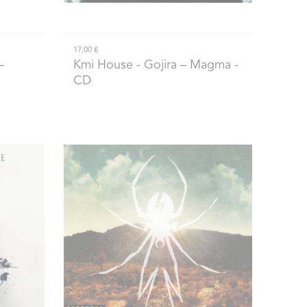
17,00 €
–
Kmi House
- Gojira – Magma -
CD