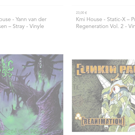
23,00 €
ouse
- Yann van der
Kmi House
- Static-X – P
en – Stray - Vinyle
Regeneration Vol. 2 - Vi