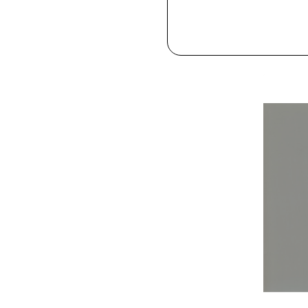
12,00 €
Kmi H
Notion