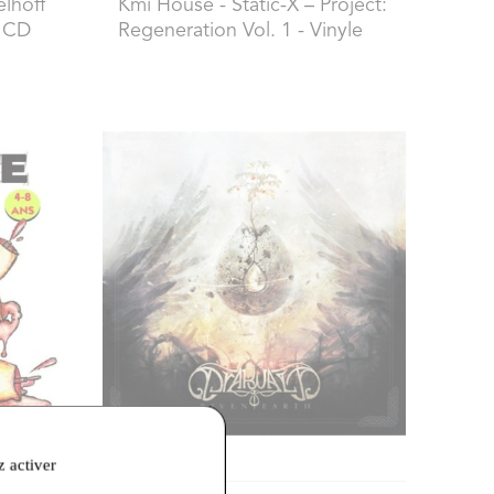
lhoff
Kmi House
- Static-X – Project:
- CD
Regeneration Vol. 1 - Vinyle
z activer