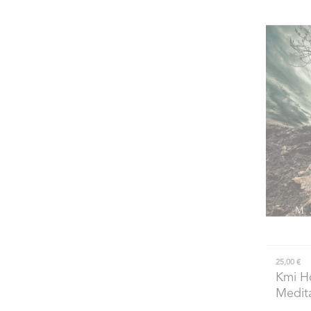
25,00 €
Kmi H
Medita