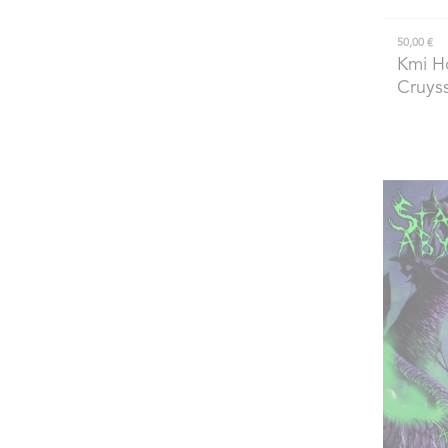
50,00 €
Kmi H
Cruyss