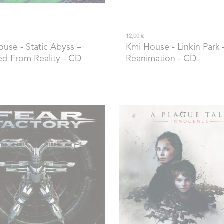
12,00 €
ouse
- Static Abyss –
Kmi House
- Linkin Park 
ed From Reality - CD
Reanimation - CD