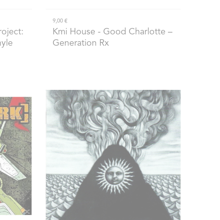
9,00 €
roject:
Kmi House
- Good Charlotte –
nyle
Generation Rx