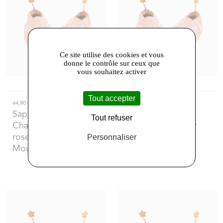
Ce site utilise des cookies et vous
donne le contrôle sur ceux que
vous souhaitez activer
Tout accepter
44,90 €
44,90 €
Saperlipopette
-
Saperlipopette
-
Tout refuser
Chaussons en cuir
Chaussons en cuir
Personnaliser
rose 6/12 mois
rose 18/24 mois
Moulin Roty
Moulin Roty