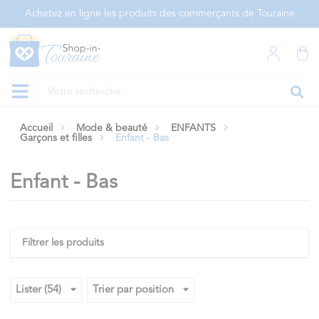
Panneau de gestion des cookies
Achetez en ligne les produits des commerçants de Touraine
Accueil
Mode & beauté
ENFANTS
Garçons et filles
Enfant - Bas
Enfant - Bas
Filtrer les produits
Lister (54)
Trier par position